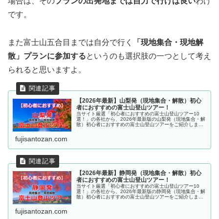
場合は、その
プランの出発地までは自力で行けば良い
わけ
です。
また富士山五合目までは自分で行く
「現地集合・現地解
散」プランに参加する
というのも選択肢の一つとして考え
られると思いますよ。
【2026年最新】山梨発（現地集合・解散）初心
者におすすめの富士山登山ツアー！
当サイト厳選「初心者におすすめの富士山登山ツアー10
選！」の各社から、2026年最新版の山梨発（現地集合・解
散）初心者におすすめの富士山登山ツアーをご紹介しま
す。英語・中国語対応ガイドが同行するプランもあります
よ。
fujisantozan.com
【2026年最新】静岡発（現地集合・解散）初心
者におすすめの富士山登山ツアー！
当サイト厳選「初心者におすすめの富士山登山ツアー10
選！」の各社から、2026年最新版の静岡発（現地集合・解
散）初心者におすすめの富士山登山ツアーをご紹介しま
す。
fujisantozan.com