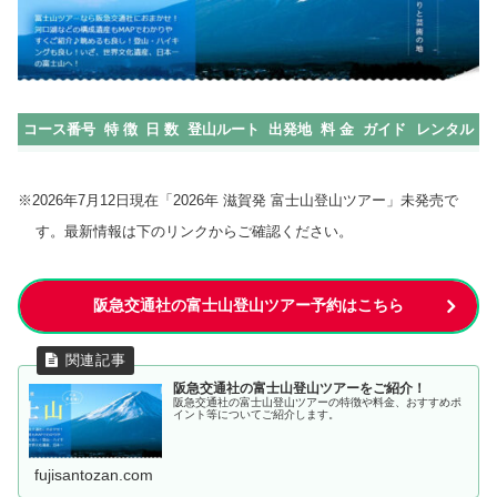
コース番号
特 徴
日 数
登山ルート
出発地
料 金
ガイド
レンタル
※2026年7月12日現在「2026年 滋賀発 富士山登山ツアー」未発売で
す。最新情報は下のリンクからご確認ください。
阪急交通社の富士山登山ツアー予約はこちら
阪急交通社の富士山登山ツアーをご紹介！
阪急交通社の富士山登山ツアーの特徴や料金、おすすめポ
イント等についてご紹介します。
fujisantozan.com