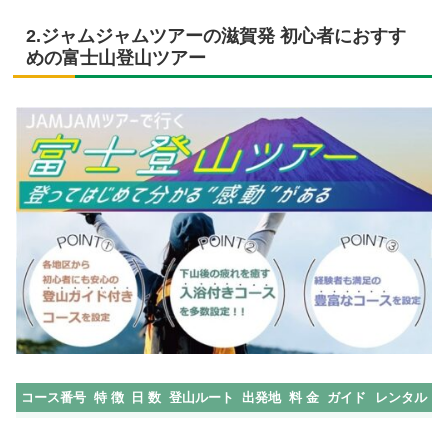
2.ジャムジャムツアーの滋賀発 初心者におすす
めの富士山登山ツアー
コース番号
特 徴
日 数
登山ルート
出発地
料 金
ガイド
レンタル