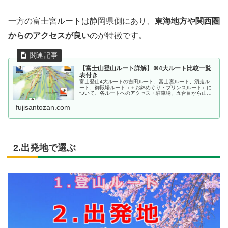
一方の富士宮ルートは静岡県側にあり、
東海地方や関西圏
からのアクセスが良い
のが特徴です。
【富士山登山ルート詳解】※4大ルート比較一覧
表付き
富士登山4大ルートの吉田ルート、富士宮ルート、須走ル
ート、御殿場ルート（＋お鉢めぐり・プリンスルート）に
ついて、各ルートへのアクセス・駐車場、五合目から山頂
への距離・時間、ルート上のトイレ・山小屋等について比
較一覧表付きで詳解します。
fujisantozan.com
2.出発地で選ぶ