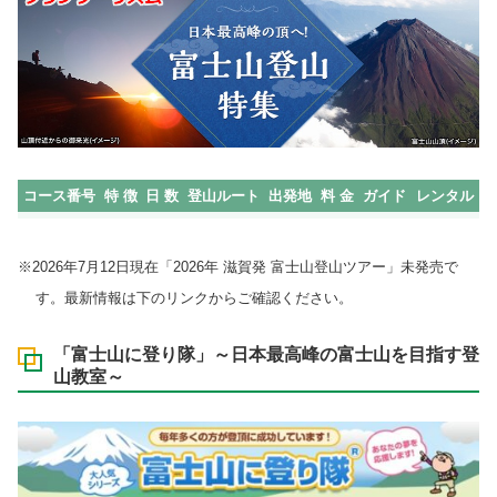
コース番号
特 徴
日 数
登山ルート
出発地
料 金
ガイド
レンタル
※2026年7月12日現在「2026年 滋賀発 富士山登山ツアー」未発売で
す。最新情報は下のリンクからご確認ください。
「富士山に登り隊」～日本最高峰の富士山を目指す登
山教室～