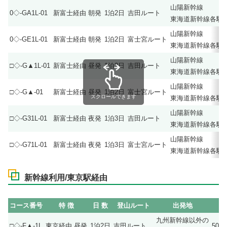
山陽新幹線
0◇-GA1L-01
新富士経由 朝発
1泊2日
吉田ルート
東海道新幹線各駅
山陽新幹線
0◇-GE1L-01
新富士経由 朝発
1泊2日
富士宮ルート
東海道新幹線各駅
山陽新幹線
□◇-G▲1L-01
新富士経由 昼発
1泊2日
吉田ルート
東海道新幹線各駅
山陽新幹線
□◇-G▲-01
新富士経由 昼発
1泊2日
富士宮ルート
スクロールできます
東海道新幹線各駅
山陽新幹線
□◇-G31L-01
新富士経由 夜発
1泊3日
吉田ルート
東海道新幹線各駅
山陽新幹線
□◇-G71L-01
新富士経由 夜発
1泊3日
富士宮ルート
東海道新幹線各駅
新幹線利用/東京駅経由
コース番号
特 徴
日 数
登山ルート
出発地
九州新幹線以外の
□◇-F▲-1L
東京経由 昼発
1泊2日
吉田ルート
50,