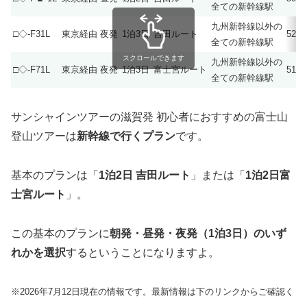
全ての新幹線駅
九州新幹線以外の
□◇-F31L
東京経由 夜発
1泊3日
吉田ルート
52,
全ての新幹線駅
スクロールできます
九州新幹線以外の
□◇-F71L
東京経由 夜発
1泊3日
富士宮ルート
51,
全ての新幹線駅
サンシャインツアーの滋賀発 初心者におすすめの富士山
登山ツアーは
新幹線で行くプラン
です。
基本のプランは「
1泊2日 吉田ルート
」または「
1泊2日富
士宮ルート
」。
この基本のプランに
朝発・昼発・夜発（1泊3日）のいず
れかを選択
するということになりますよ。
※2026年7月12日現在の情報です。最新情報は下のリンクからご確認く