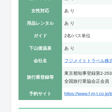
女性対応
あ り
用品レンタル
あ り
ガイド
2名/バス単位
下山後温泉
あ り
会社名
フジメイトトラベル株
東京都知事登録第2-253
旅行業登録等
全国旅行業協会正会員（
予約サイト
https://www.f-m-t.co.jp/b