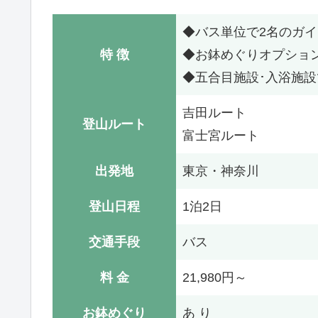
◆バス単位で2名のガ
特 徴
◆お鉢めぐりオプショ
◆五合目施設･入浴施設で
吉田ルート
登山ルート
富士宮ルート
出発地
東京・神奈川
登山日程
1泊2日
交通手段
バス
料 金
21,980円～
お鉢めぐり
あ り